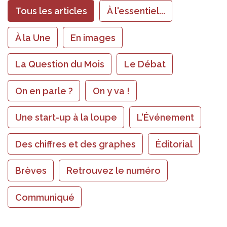
Tous les articles
À l'essentiel...
À la Une
En images
La Question du Mois
Le Débat
On en parle ?
On y va !
Une start-up à la loupe
L'Événement
Des chiffres et des graphes
Éditorial
Brèves
Retrouvez le numéro
Communiqué