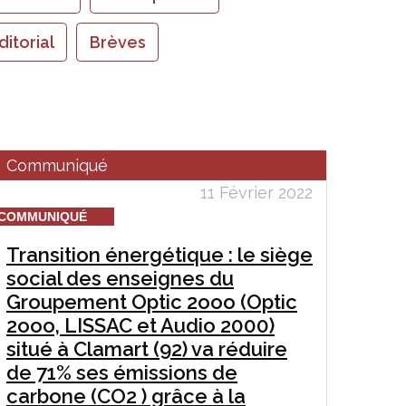
ditorial
Brèves
Communiqué
11 Février 2022
COMMUNIQUÉ
Transition énergétique : le siège
social des enseignes du
Groupement Optic 2ooo (Optic
2ooo, LISSAC et Audio 2000)
situé à Clamart (92) va réduire
de 71% ses émissions de
carbone (CO2 ) grâce à la