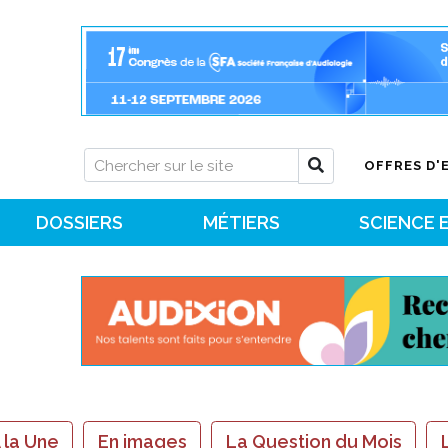
OFFRES D'
DOSSIERS
MÉTIERS
SCIENCE 
 la Une
En images
La Question du Mois