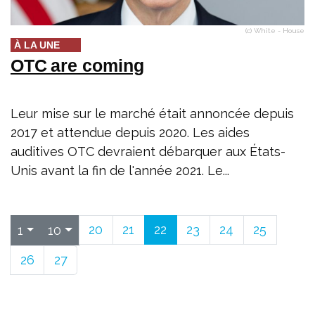
(c) White - House
À LA UNE
OTC are coming
Leur mise sur le marché était annoncée depuis
2017 et attendue depuis 2020. Les aides
auditives OTC devraient débarquer aux États-
Unis avant la fin de l'année 2021. Le...
20
21
22
23
24
25
1
10
26
27